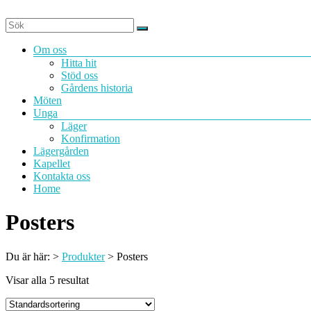
Hoppa
till
innehåll
Meny
Om oss
Hitta hit
Stöd oss
Gårdens historia
Möten
Unga
Läger
Konfirmation
Lägergården
Kapellet
Kontakta oss
Home
Posters
Du är här:
>
Produkter
>
Posters
Visar alla 5 resultat