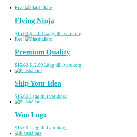
Rea!
Flying Ninja
Det
Det
$
15.00
$
12.00
Lägg till i varukorg
ursprungliga
nuvarande
Rea!
priset
priset
var:
är:
Premium Quality
$15.00.
$12.00.
Det
Det
$
15.00
$
12.00
Lägg till i varukorg
ursprungliga
nuvarande
priset
priset
var:
är:
Ship Your Idea
$15.00.
$12.00.
$
15.00
Lägg till i varukorg
Woo Logo
$
15.00
Lägg till i varukorg