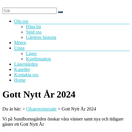
Hoppa
till
innehåll
Meny
Om oss
Hitta hit
Stöd oss
Gårdens historia
Möten
Unga
Läger
Konfirmation
Lägergården
Kapellet
Kontakta oss
Home
Gott Nytt År 2024
Du är här:
>
Okategoriserade
>
Gott Nytt År 2024
Vi på Sundbornsgården önskar våra vänner samt nya och tidigare
gäster ett Gott Nytt År